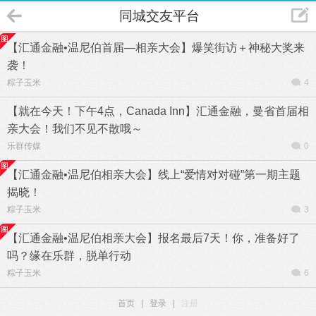
同城交友平台
【汇通金融•温尼伯首届—相亲大会】爆笑街访＋神秘大奖来
袭！
粽子玉米
4
【就在今天！下午4点，Canada Inn】汇通金融，曼省首届相
亲大会！我们不见不散哦～
乐群传媒
0
【汇通金融•温尼伯相亲大会】线上“爱情对对碰”第一期主题
揭晓！
粽子玉米
3
【汇通金融•温尼伯相亲大会】报名最后7天！你，准备好了
吗？缘在乐群，脱单行动
粽子玉米
6
首页
|
登录
|
注册