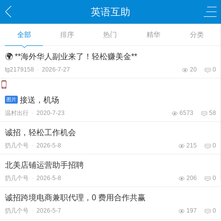
英语互助
全部
排序
热门
精华
分类
🌍 **海外华人副业来了！轻松赚美金**
tg2179158
-
2026-7-27
20
0
接送，机场
图片
温村出行
-
2020-7-23
6573
58
诚招，轻松工作机会
扔几个号
-
2026-5-8
215
0
北美店铺运营助手招聘
扔几个号
-
2026-5-8
206
0
诚招跨境电商兼职代理，0 费用合作共赢
扔几个号
-
2026-5-7
197
0