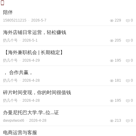
陪伴
15805211215
-
2026-5-7
229
0
海外店铺日常运营，轻松赚钱
扔几个号
-
2026-5-1
205
0
【海外兼职机会 | 长期稳定】
扔几个号
-
2026-4-29
195
0
， 合作共赢，
扔几个号
-
2026-4-28
181
0
碎片时间变现，你的时间很值钱
扔几个号
-
2026-4-28
195
0
办曼尼托巴大学.学..位...证
dwvpvlwoxl6
-
2026-4-28
213
0
电商运营与客服