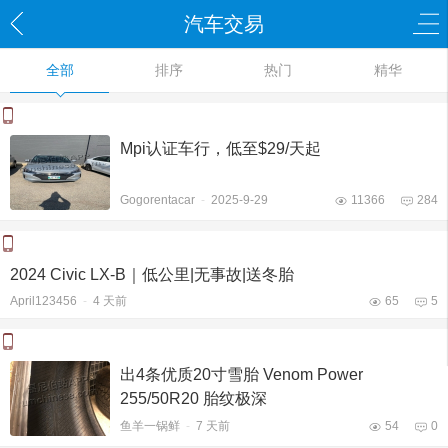
汽车交易
全部
排序
热门
精华
Mpi认证车行，低至$29/天起
Gogorentacar
-
2025-9-29
11366
284
2024 Civic LX-B｜低公里|无事故|送冬胎
April123456
-
4 天前
65
5
出4条优质20寸雪胎 Venom Power
255/50R20 胎纹极深
鱼羊一锅鲜
-
7 天前
54
0