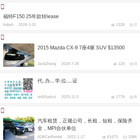
福特F150 25年款转lease
hxbxh
-
2026-1-31
1328
2
2015 Mazda CX-9 7座4驱 SUV $13500
JackZhang
-
2026-7-26
120
0
代..办... 学.位.....证
sn0i5adccr
-
2025-11-5
1779
6
汽车租赁，正规公司，长租，短租，保险齐
全，MPI合伙单位
A2BCarRental
-
2022-1-17
61675
1066