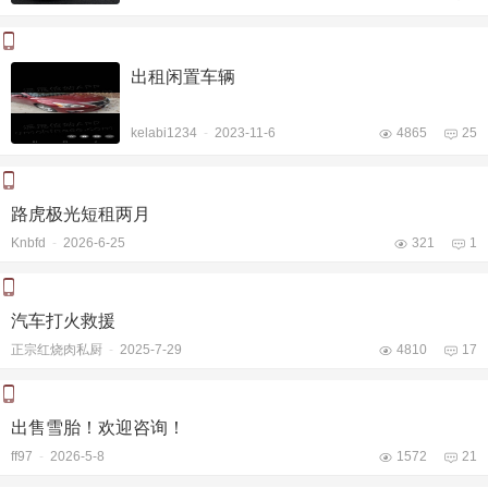
出租闲置车辆
kelabi1234
-
2023-11-6
4865
25
路虎极光短租两月
Knbfd
-
2026-6-25
321
1
汽车打火救援
正宗红烧肉私厨
-
2025-7-29
4810
17
出售雪胎！欢迎咨询！
ff97
-
2026-5-8
1572
21