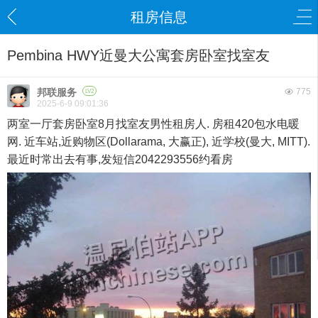
租房信息
Pembina HWY近曼大公寓套房卧室找室友
邦联服务
775
LV2
2025-6-9 09:01:36
两室一厅套房卧室8月找室友男性租房人. 房租420包水电暖
网. 近车站,近购物区(Dollarama, 大赢正), 近学校(曼大, MITT).
最近时常出去有事,发短信2042293556约看房