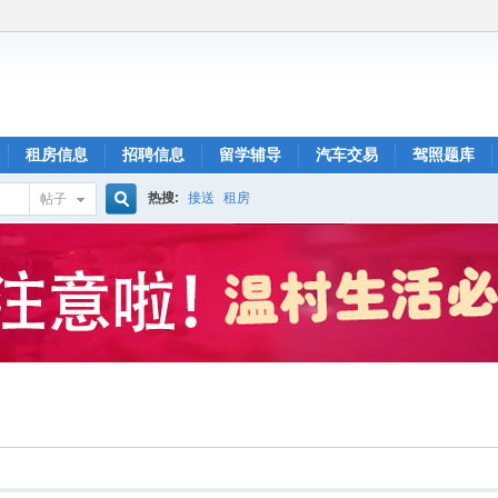
租房信息
招聘信息
留学辅导
汽车交易
驾照题库
热搜:
接送
租房
帖子
搜
索