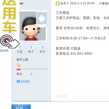
Sknai
发表于 2025-2-3 20:30:44
|
只看该
工作展览:
主要工作护肤品、面膜、彩妆、化妆
要求:女性30-60岁。有责任心、
工作时间:9:00-17:00—个月休2天
尼
1
1
2
新资待遇:可面谈
主题
帖子
积分
联系电话:431-831-8993
新手上路
积分
2
发消息
伯
回复