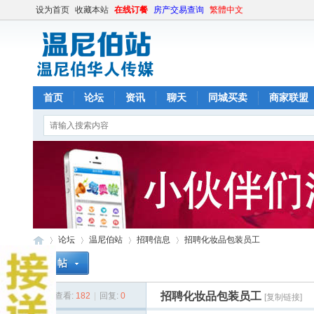
设为首页
收藏本站
在线订餐
房产交易查询
繁體中文
首页
论坛
资讯
聊天
同城买卖
商家联盟
论坛
温尼伯站
招聘信息
招聘化妆品包装员工
招聘化妆品包装员工
查看:
182
|
回复:
0
[复制链接]
温
»
›
›
›