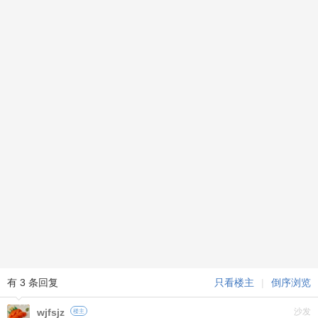
有 3 条回复
只看楼主
|
倒序浏览
wjfsjz
沙发
楼主