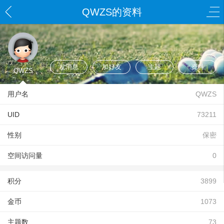
QWZS的资料
发消息
加好友
主题
资料
QWZS
用户名
QWZS
UID
73211
性别
保密
空间访问量
0
积分
3899
金币
1073
主题数
73