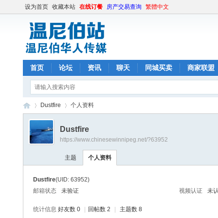
设为首页
收藏本站
在线订餐
房产交易查询
繁體中文
首页
论坛
资讯
聊天
同城买卖
商家联盟
Dustfire
个人资料
Dustfire
https://www.chinesewinnipeg.net/?63952
温
›
›
主题
个人资料
Dustfire
(UID: 63952)
邮箱状态
未验证
视频认证
未
统计信息
好友数 0
|
回帖数 2
|
主题数 8