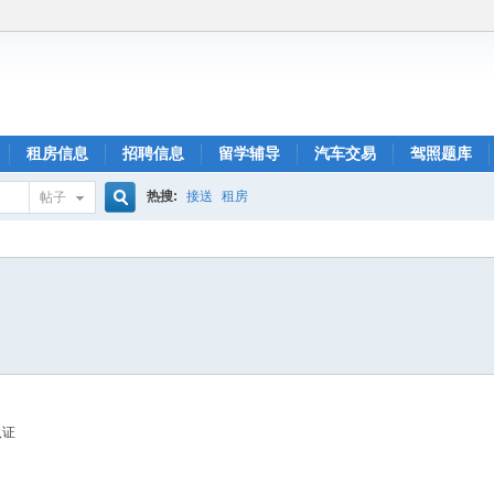
租房信息
招聘信息
留学辅导
汽车交易
驾照题库
热搜:
接送
租房
帖子
搜
索
认证