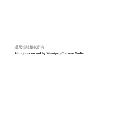
温尼伯站版权所有
All right reserved by Winnipeg Chinese Media.