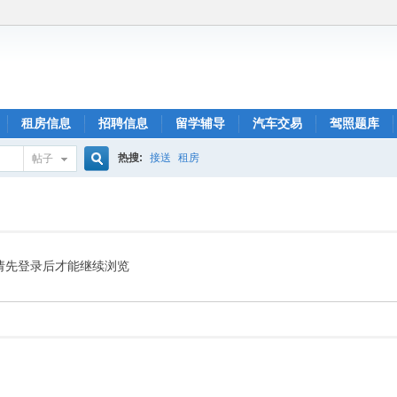
租房信息
招聘信息
留学辅导
汽车交易
驾照题库
热搜:
接送
租房
帖子
搜
索
请先登录后才能继续浏览