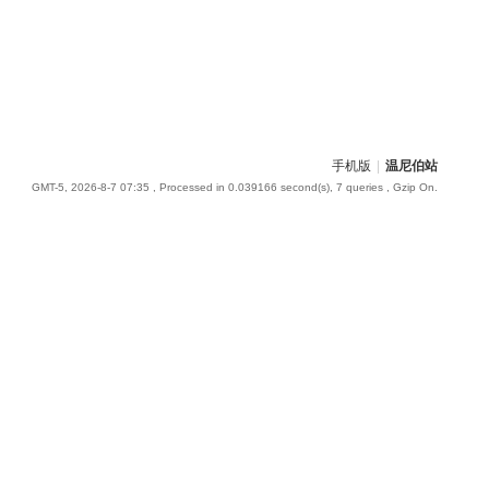
手机版
|
温尼伯站
GMT-5, 2026-8-7 07:35
, Processed in 0.039166 second(s), 7 queries , Gzip On.