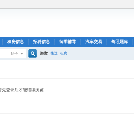
租房信息
招聘信息
留学辅导
汽车交易
驾照题库
热搜:
接送
租房
帖子
搜
索
请先登录后才能继续浏览