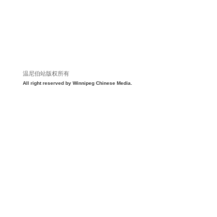
温尼伯站版权所有
All right reserved by Winnipeg Chinese Media.