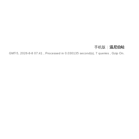
手机版
|
温尼伯站
GMT-5, 2026-8-8 07:41
, Processed in 0.030135 second(s), 7 queries , Gzip On.