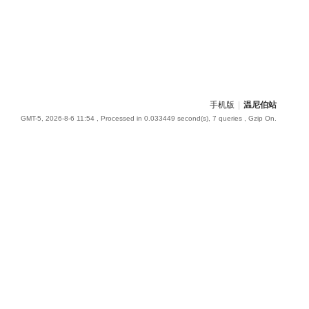
手机版
|
温尼伯站
GMT-5, 2026-8-6 11:54
, Processed in 0.033449 second(s), 7 queries , Gzip On.