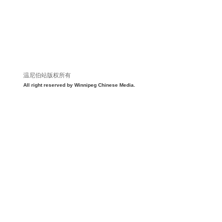
温尼伯站版权所有
All right reserved by Winnipeg Chinese Media.