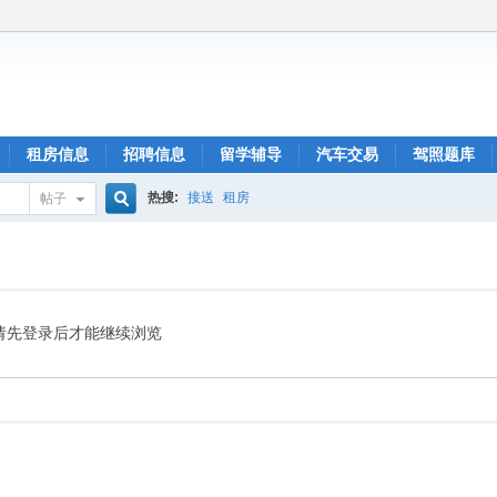
租房信息
招聘信息
留学辅导
汽车交易
驾照题库
热搜:
接送
租房
帖子
搜
索
请先登录后才能继续浏览