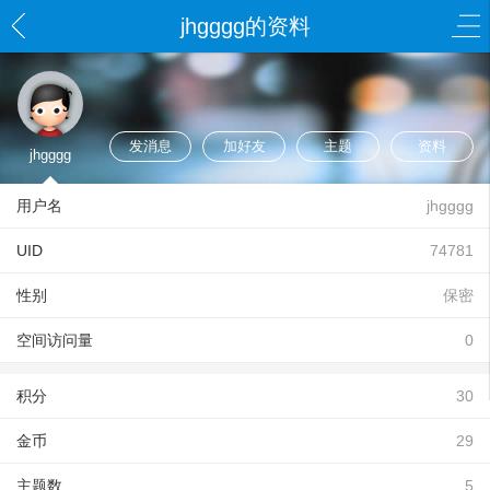
jhgggg的资料
发消息
加好友
主题
资料
jhgggg
用户名
jhgggg
UID
74781
性别
保密
空间访问量
0
积分
30
金币
29
主题数
5