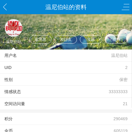
温尼伯站的资料
发消息
加好友
主题
资料
温尼伯站
用户名
温尼伯站
UID
2
性别
保密
情感状态
33333333
空间访问量
21
积分
290469
金币
605119