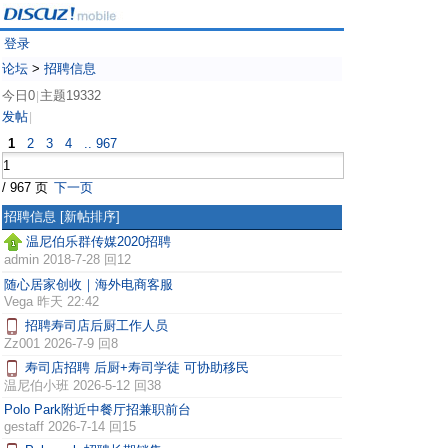
登录
论坛
>
招聘信息
今日0
主题19332
|
发帖
|
1
2
3
4
.. 967
/ 967 页
下一页
招聘信息
[新帖排序]
温尼伯乐群传媒2020招聘
admin
2018-7-28 回12
随心居家创收｜海外电商客服
Vega
昨天 22:42
招聘寿司店后厨工作人员
Zz001
2026-7-9 回8
寿司店招聘 后厨+寿司学徒 可协助移民
温尼伯小班
2026-5-12 回38
Polo Park附近中餐厅招兼职前台
gestaff
2026-7-14 回15